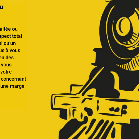
ou
aitée ou
pect total
si qu’un
us à vous
ou des
 vous
 votre
s concernant
ir une marge