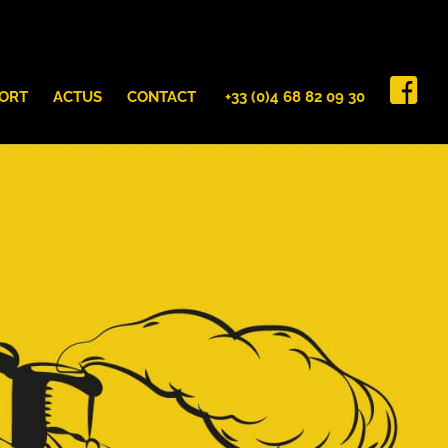
ORT
ACTUS
CONTACT
+33 (0)4 68 82 09 30