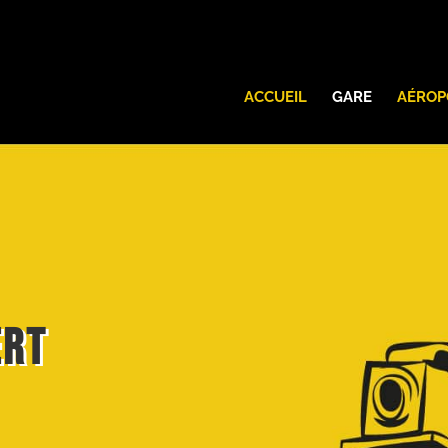
ACCUEIL
GARE
AÉROP
ert