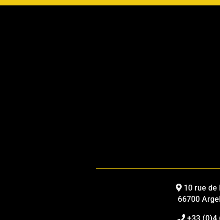
10 rue de l
66700 Arge
+33 (0)4 