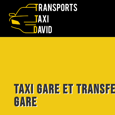
Taxi gare et transf
gare