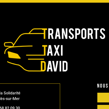
NOUS
a Solidarité
lès-sur-Mer
68 82 09 30